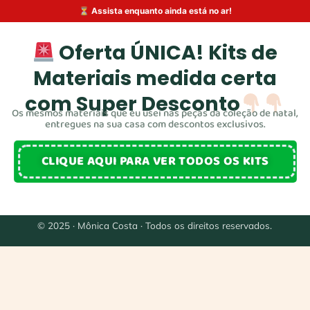
⏳ Assista enquanto ainda
está
no ar!
Oferta ÚNICA! Kits de
Materiais medida certa
com Super Desconto
Os mesmos materiais que eu usei nas peças da coleção de natal,
entregues na sua casa com descontos exclusivos.
CLIQUE AQUI PARA VER TODOS OS KITS
© 2025 · Mônica Costa · Todos os direitos reservados.